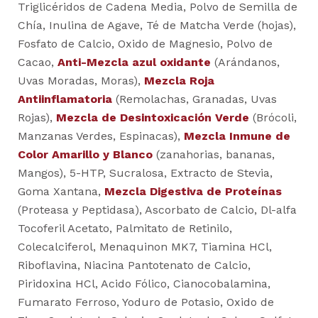
Triglicéridos de Cadena Media, Polvo de Semilla de
Chía, Inulina de Agave, Té de Matcha Verde (hojas),
Fosfato de Calcio, Oxido de Magnesio, Polvo de
Cacao,
Anti-Mezcla azul oxidante
(Arándanos,
Uvas Moradas, Moras),
Mezcla Roja
Antiinflamatoria
(Remolachas, Granadas, Uvas
Rojas),
Mezcla de Desintoxicación Verde
(Brócoli,
Manzanas Verdes, Espinacas),
Mezcla Inmune de
Color Amarillo y Blanco
(zanahorias, bananas,
Mangos), 5-HTP, Sucralosa, Extracto de Stevia,
Goma Xantana,
Mezcla Digestiva de Proteínas
(Proteasa y Peptidasa), Ascorbato de Calcio, Dl-alfa
Tocoferil Acetato, Palmitato de Retinilo,
Colecalciferol, Menaquinon MK7, Tiamina HCl,
Riboflavina, Niacina Pantotenato de Calcio,
Piridoxina HCl, Acido Fólico, Cianocobalamina,
Fumarato Ferroso, Yoduro de Potasio, Oxido de