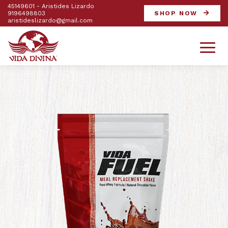
45149601 - Aristides Lizardo
9196498803
SHOP NOW
aristideslizardo@gmail.com