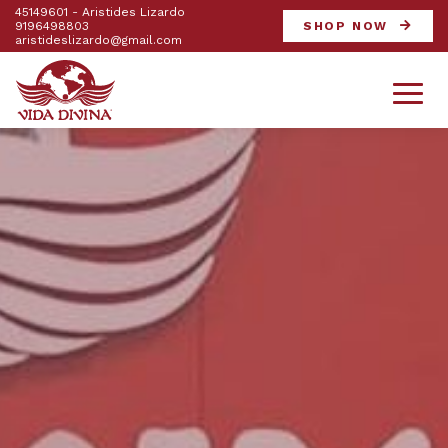
45149601 - Aristides Lizardo
9196498803
SHOP NOW
aristideslizardo@gmail.com