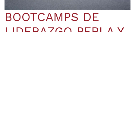
BOOTCAMPS DE
LIDERAZGO PERLA Y
DIAMANTE
Calificación: Pagado como Perla o Diamante
durante 3 meses calendario consecutivos.
Cuando alcanzas los rangos de Perla y Diamante,
obtienes una invitación exclusiva con Vida Divina para
una experiencia inolvidable. Cada rango tiene su
propio bootcamp donde sera capacitado por el MLM
Guru y CEO de Vida Divina, Sr. Armand Puyolt.
Teniendo la oportunidad de escuchar a los