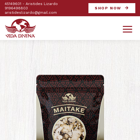
45149601 - Aristides Lizardo
9196498803
SHOP NOW
aristideslizardo@gmail.com