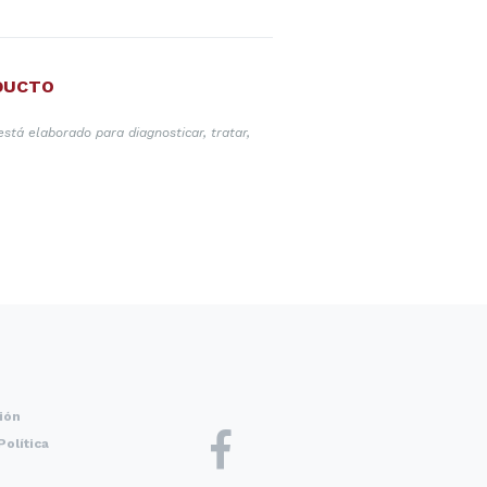
DUCTO
tá elaborado para diagnosticar, tratar,
ión
Política