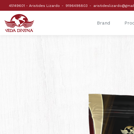
45149601 - Aristides Lizardo
9196498803
aristideslizardo@gmai
Brand
Pro