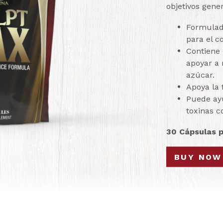
objetivos gener
Formulado
para el c
Contiene 
apoyar a
azúcar.
Apoya la 
Puede ayu
toxinas c
30 Cápsulas p
BUY NOW