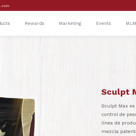
l.com
ducts
Rewards
Marketing
Events
MLM
®
®
Sculpt
Sculpt Max es
control de pes
línea de produ
mezcla patent