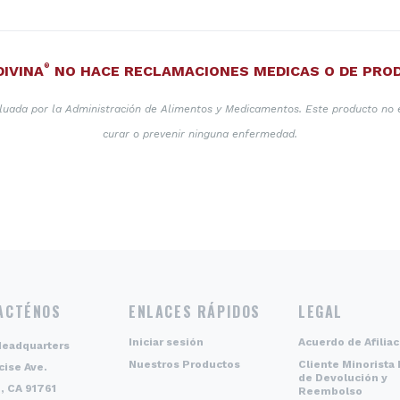
®
DIVINA
NO HACE RECLAMACIONES MEDICAS O DE PRO
aluada por la Administración de Alimentos y Medicamentos. Este producto no es
curar o prevenir ninguna enfermedad.
ACTÉNOS
ENLACES RÁPIDOS
LEGAL
Iniciar sesión
Acuerdo de Afiliac
Headquarters
Nuestros Productos
Cliente Minorista 
cise Ave.
de Devolución y
, CA 91761
Reembolso